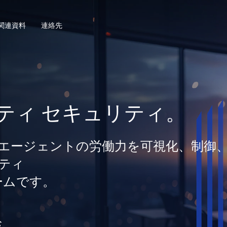
関連資料
連絡先
ティ セキュリティ。
間とエージェントの労働力を可視化、制御
ティ
ームです。
む