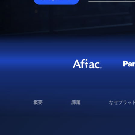
概要
課題
なぜプラッ