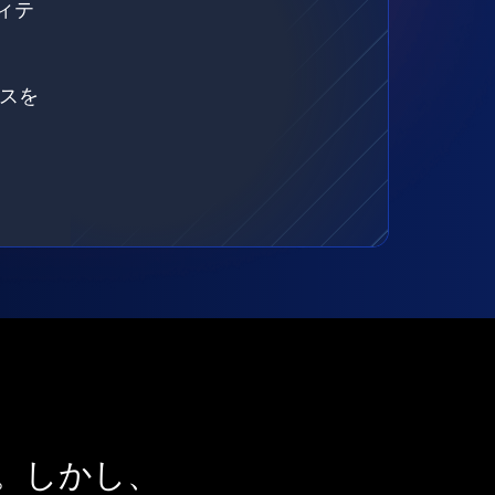
ィテ
ェスを
。しかし、