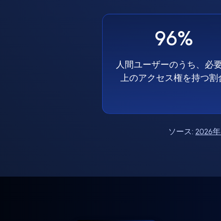
96%
人間ユーザーのうち、必
上のアクセス権を持つ割
ソース:
202