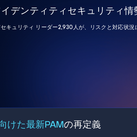
年アイデンティティセキュリティ情
びセキュリティ リーダー2,930人が、リスクと対応状
向けた最新PAM
の再定義