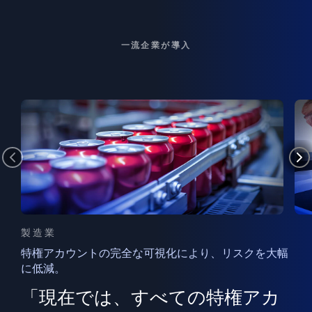
一流企業が導入
製造業
特権アカウントの完全な可視化により、リスクを大幅
に低減。
ン
フ
ー
「現在では、すべての特権アカ
ン