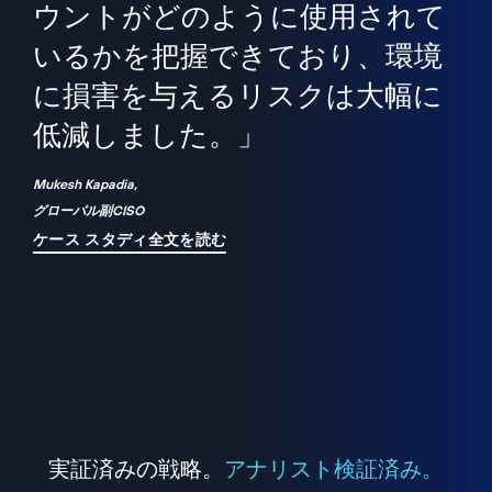
境
精
ら、
ウントがどのように使用されて
で
が
いるかを把握できており、環境
"
シ
に損害を与えるリスクは大幅に
は
低減しました。」
れ
Mukesh Kapadia,
グローバル副CISO
ケース スタディ全文を読む
実証済みの戦略。
アナリスト検証済み。