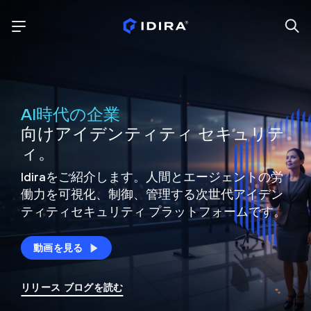
AI時代の企業
向けアイデンティティ セキュリテ
ィ。
Idiraをご紹介します。人間とエージェントの労
働力を可視化、制御、
管理する次世代アイデン
ティティ
セキュリティ プラットフォームです。
動画を見る
リリース ブログを読む