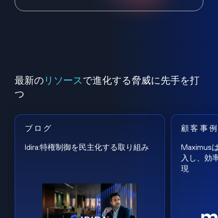
最新の
リソース
で進化する脅威に先手を打
つ
ブログ
顧客事
Idira:特権制御を民主化する取り組み
Maxim
入し、効
現