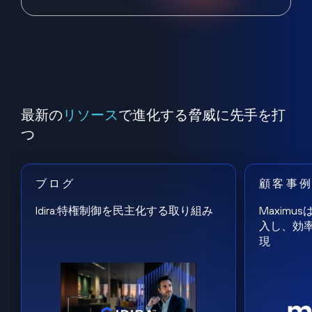
最新の
リソース
で進化する脅威に先手を打
つ
ブログ
顧客事
Idira:特権制御を民主化する取り組み
Maxim
入し、効
現