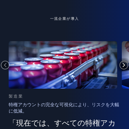
一流企業が導入
製造業
特権アカウントの完全な可視化により、リスクを大幅
に低減。
ン
フ
ー
「現在では、すべての特権アカ
ン