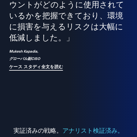
境
精
ら、
ウントがどのように使用されて
で
が
いるかを把握できており、環境
"
シ
に損害を与えるリスクは大幅に
は
低減しました。」
れ
Mukesh Kapadia,
グローバル副CISO
ケース スタディ全文を読む
実証済みの戦略。
アナリスト検証済み。