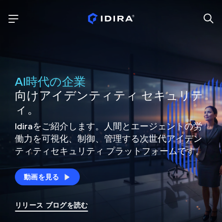
AI時代の企業
向けアイデンティティ セキュリテ
ィ。
Idiraをご紹介します。人間とエージェントの労
働力を可視化、制御、
管理する次世代アイデン
ティティ
セキュリティ プラットフォームです。
動画を見る
リリース ブログを読む