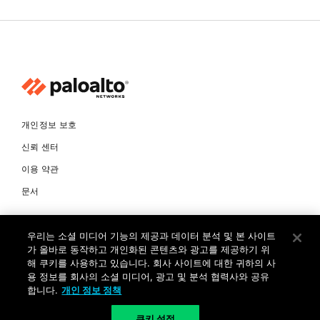
개인정보 보호
신뢰 센터
이용 약관
문서
© Copyright 2026 팔로알토네트웍스코리아 유한회사 Palo Alto
우리는 소셜 미디어 기능의 제공과 데이터 분석 및 본 사이트
Networks Korea, Ltd. All rights reserved. 여러 가지 상표에 대한
소유권은 각 소유자에게 있습니다. 사업자 등록번호: 120-87-72963.
가 올바로 동작하고 개인화된 콘텐츠와 광고를 제공하기 위
대표자 : 제프리찰스트루 서울특별시 서초구 서초대로74길 4, 1층 (삼성
해 쿠키를 사용하고 있습니다. 회사 사이트에 대한 귀하의 사
생명 서초타워) TEL: +82-2-568-4353
용 정보를 회사의 소셜 미디어, 광고 및 분석 협력사와 공유
합니다.
개인 정보 정책
KR
쿠키 설정