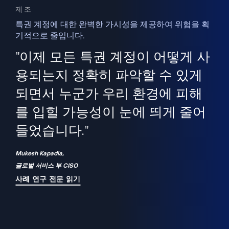
제조
특권 계정에 대한 완벽한 가시성을 제공하여 위험을 획
기적으로 줄입니다.
을
새
사용
"이제 모든 특권 계정이 어떻게 사
을
지
사
용되는지 정확히 파악할 수 있게
세
되면서 누군가 우리 환경에 피해
 이
를 입힐 가능성이 눈에 띄게 줄어
기
들었습니다."
화
Mukesh Kapadia,
글로벌 서비스 부 CISO
사례 연구 전문 읽기