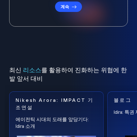
계속
최신
리소스
를 활용하여 진화하는 위협에 한
발 앞서 대비
Nikesh Arora: IMPACT 기
블로그
조연설
Idira: 
에이전틱 시대의 도래를 앞당기다:
Idira 소개