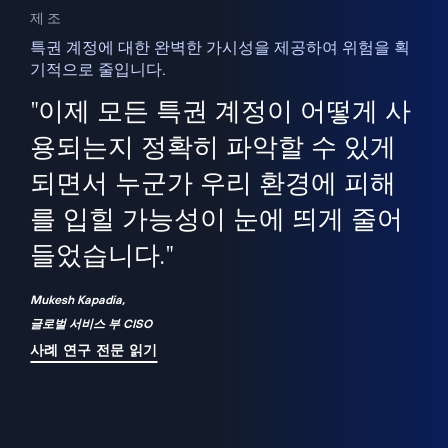
제조
특권 계정에 대한 완벽한 가시성을 제공하여 위험을 획
기적으로 줄입니다.
을
새
사용
"이제 모든 특권 계정이 어떻게 사
을
지
사
용되는지 정확히 파악할 수 있게
세
되면서 누군가 우리 환경에 피해
 이
를 입힐 가능성이 눈에 띄게 줄어
기
들었습니다."
화
Mukesh Kapadia,
글로벌 서비스 부 CISO
사례 연구 전문 읽기