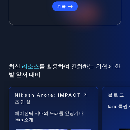
계속
최신
리소스
를 활용하여 진화하는 위협에 한
발 앞서 대비
Nikesh Arora: IMPACT 기
블로그
조연설
Idira: 
에이전틱 시대의 도래를 앞당기다:
Idira 소개