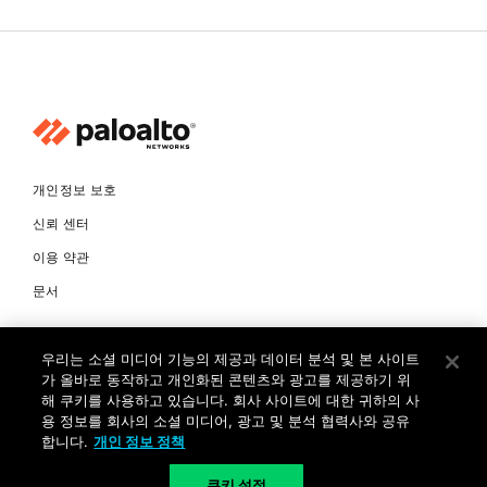
개인정보 보호
신뢰 센터
이용 약관
문서
© Copyright 2026 팔로알토네트웍스코리아 유한회사 Palo Alto
우리는 소셜 미디어 기능의 제공과 데이터 분석 및 본 사이트
Networks Korea, Ltd. All rights reserved. 여러 가지 상표에 대한
소유권은 각 소유자에게 있습니다. 사업자 등록번호: 120-87-72963.
가 올바로 동작하고 개인화된 콘텐츠와 광고를 제공하기 위
대표자 : 제프리찰스트루 서울특별시 서초구 서초대로74길 4, 1층 (삼성
해 쿠키를 사용하고 있습니다. 회사 사이트에 대한 귀하의 사
생명 서초타워) TEL: +82-2-568-4353
용 정보를 회사의 소셜 미디어, 광고 및 분석 협력사와 공유
합니다.
개인 정보 정책
KR
쿠키 설정