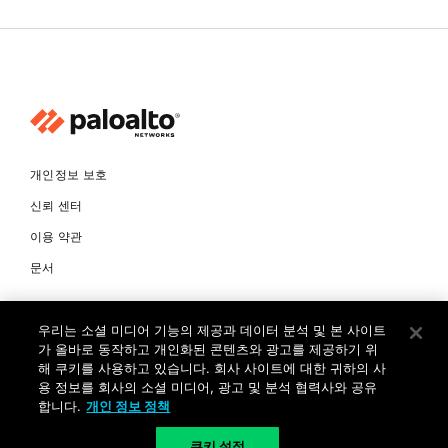
개인정보 보호
신뢰 센터
이용 약관
문서
© Copyright 2026 팔로알토네트웍스코리아 유한회사 Palo Alto
우리는 소셜 미디어 기능의 제공과 데이터 분석 및 본 사이트
Networks Korea, Ltd. All rights reserved. 여러 가지 상표에 대한
소유권은 각 소유자에게 있습니다. 사업자 등록번호: 120-87-72963.
가 올바로 동작하고 개인화된 콘텐츠와 광고를 제공하기 위
대표자 : 제프리찰스트루 서울특별시 서초구 서초대로74길 4, 1층 (삼성
해 쿠키를 사용하고 있습니다. 회사 사이트에 대한 귀하의 사
생명 서초타워) TEL: +82-2-568-4353
용 정보를 회사의 소셜 미디어, 광고 및 분석 협력사와 공유
합니다.
개인 정보 정책
KR
쿠키 설정