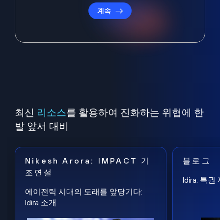
계속
최신
리소스
를 활용하여 진화하는 위협에 한
발 앞서 대비
Nikesh Arora: IMPACT 기
블로그
조연설
Idira: 
에이전틱 시대의 도래를 앞당기다:
Idira 소개