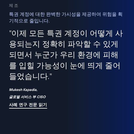
제조
특권 계정에 대한 완벽한 가시성을 제공하여 위험을 획
기적으로 줄입니다.
을
새
사용
"이제 모든 특권 계정이 어떻게 사
을
지
사
용되는지 정확히 파악할 수 있게
세
되면서 누군가 우리 환경에 피해
 이
를 입힐 가능성이 눈에 띄게 줄어
기
들었습니다."
화
Mukesh Kapadia,
글로벌 서비스 부 CISO
사례 연구 전문 읽기