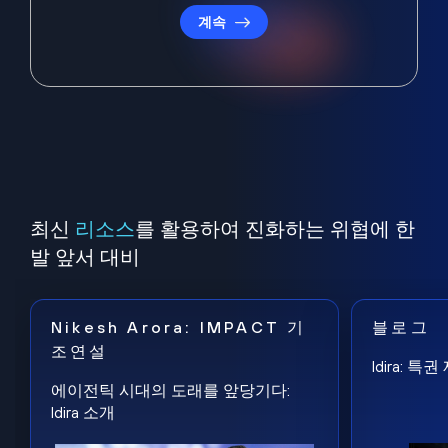
계속
최신
리소스
를 활용하여 진화하는 위협에 한
발 앞서 대비
Nikesh Arora: IMPACT 기
블로그
조연설
Idira: 
에이전틱 시대의 도래를 앞당기다:
Idira 소개