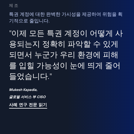
제조
특권 계정에 대한 완벽한 가시성을 제공하여 위험을 획
기적으로 줄입니다.
을
새
사용
"이제 모든 특권 계정이 어떻게 사
을
지
사
용되는지 정확히 파악할 수 있게
세
되면서 누군가 우리 환경에 피해
 이
를 입힐 가능성이 눈에 띄게 줄어
기
들었습니다."
화
Mukesh Kapadia,
글로벌 서비스 부 CISO
사례 연구 전문 읽기