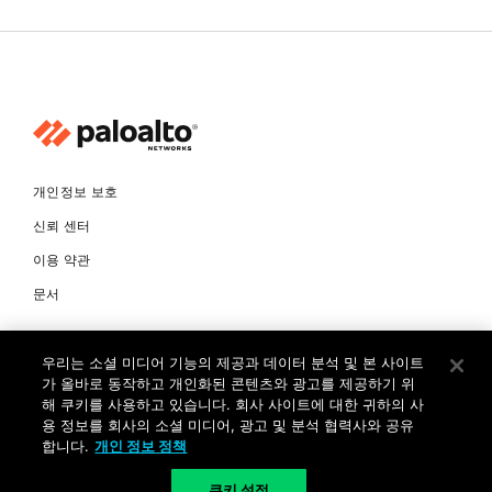
개인정보 보호
신뢰 센터
이용 약관
문서
© Copyright 2026 팔로알토네트웍스코리아 유한회사 Palo Alto
우리는 소셜 미디어 기능의 제공과 데이터 분석 및 본 사이트
Networks Korea, Ltd. All rights reserved. 여러 가지 상표에 대한
소유권은 각 소유자에게 있습니다. 사업자 등록번호: 120-87-72963.
가 올바로 동작하고 개인화된 콘텐츠와 광고를 제공하기 위
대표자 : 제프리찰스트루 서울특별시 서초구 서초대로74길 4, 1층 (삼성
해 쿠키를 사용하고 있습니다. 회사 사이트에 대한 귀하의 사
생명 서초타워) TEL: +82-2-568-4353
용 정보를 회사의 소셜 미디어, 광고 및 분석 협력사와 공유
합니다.
개인 정보 정책
KR
쿠키 설정