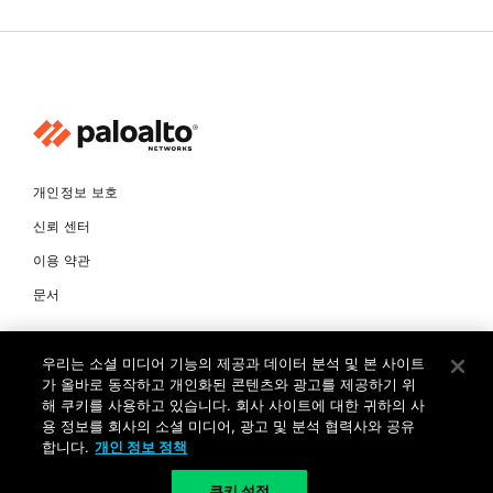
개인정보 보호
신뢰 센터
이용 약관
문서
© Copyright 2026 팔로알토네트웍스코리아 유한회사 Palo Alto
우리는 소셜 미디어 기능의 제공과 데이터 분석 및 본 사이트
Networks Korea, Ltd. All rights reserved. 여러 가지 상표에 대한
소유권은 각 소유자에게 있습니다. 사업자 등록번호: 120-87-72963.
가 올바로 동작하고 개인화된 콘텐츠와 광고를 제공하기 위
대표자 : 제프리찰스트루 서울특별시 서초구 서초대로74길 4, 1층 (삼성
해 쿠키를 사용하고 있습니다. 회사 사이트에 대한 귀하의 사
생명 서초타워) TEL: +82-2-568-4353
용 정보를 회사의 소셜 미디어, 광고 및 분석 협력사와 공유
합니다.
개인 정보 정책
KR
쿠키 설정