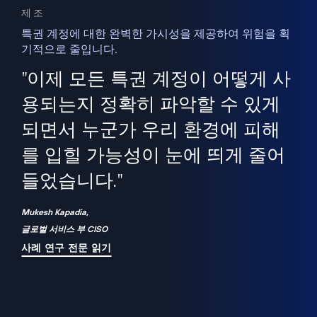
제조
특권 계정에 대한 완벽한 가시성을 제공하여 위험을 획
기적으로 줄입니다.
을
새
사용
"이제 모든 특권 계정이 어떻게 사
을
지
사
용되는지 정확히 파악할 수 있게
세
되면서 누군가 우리 환경에 피해
 이
를 입힐 가능성이 눈에 띄게 줄어
기
들었습니다."
화
Mukesh Kapadia,
글로벌 서비스 부 CISO
사례 연구 전문 읽기