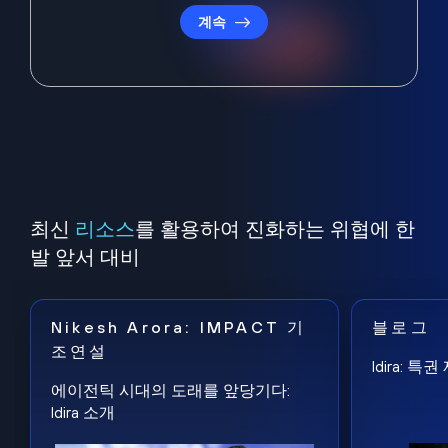
계속
최신
리소스
를 활용하여 진화하는 위협에 한
발 앞서 대비
Nikesh Arora: IMPACT 기
블로그
조연설
Idira: 
에이전틱 시대의 도래를 앞당기다:
Idira 소개