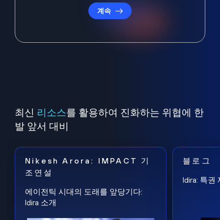
계속
최신
리소스
를 활용하여 진화하는 위협에 한
발 앞서 대비
Nikesh Arora: IMPACT 기
블로그
조연설
Idira: 
에이전틱 시대의 도래를 앞당기다:
Idira 소개