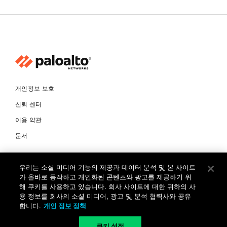
개인정보 보호
신뢰 센터
이용 약관
문서
© Copyright 2026 팔로알토네트웍스코리아 유한회사 Palo Alto
우리는 소셜 미디어 기능의 제공과 데이터 분석 및 본 사이트
Networks Korea, Ltd. All rights reserved. 여러 가지 상표에 대한
소유권은 각 소유자에게 있습니다. 사업자 등록번호: 120-87-72963.
가 올바로 동작하고 개인화된 콘텐츠와 광고를 제공하기 위
대표자 : 제프리찰스트루 서울특별시 서초구 서초대로74길 4, 1층 (삼성
해 쿠키를 사용하고 있습니다. 회사 사이트에 대한 귀하의 사
생명 서초타워) TEL: +82-2-568-4353
용 정보를 회사의 소셜 미디어, 광고 및 분석 협력사와 공유
합니다.
개인 정보 정책
KR
쿠키 설정