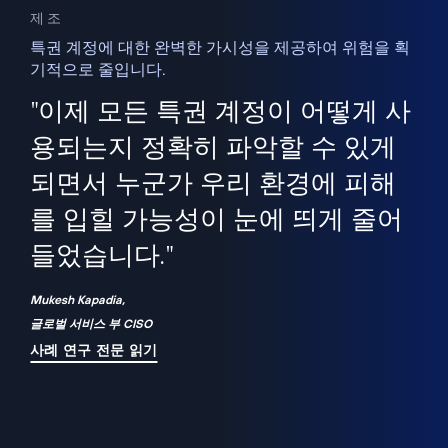
제조
특권 계정에 대한 완벽한 가시성을 제공하여 위험을 획
기적으로 줄입니다.
을
새
사용
"이제 모든 특권 계정이 어떻게 사
을
지
사
용되는지 정확히 파악할 수 있게
세
되면서 누군가 우리 환경에 피해
 이
를 입힐 가능성이 눈에 띄게 줄어
기
들었습니다."
화
Mukesh Kapadia,
글로벌 서비스 부 CISO
사례 연구 전문 읽기