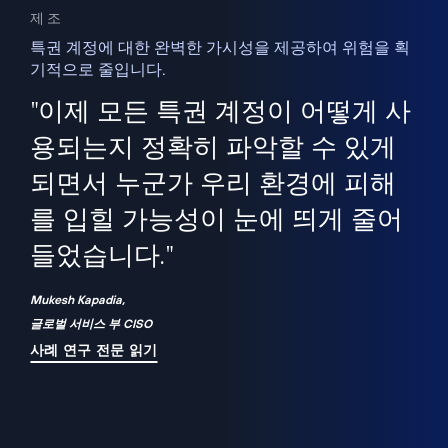
제조
특권 계정에 대한 완벽한 가시성을 제공하여 위험을 획
기적으로 줄입니다.
을
새
사용
"이제 모든 특권 계정이 어떻게 사
을
지
사
용되는지 정확히 파악할 수 있게
세
되면서 누군가 우리 환경에 피해
 이
를 입힐 가능성이 눈에 띄게 줄어
기
들었습니다."
화
Mukesh Kapadia,
글로벌 서비스 부 CISO
사례 연구 전문 읽기