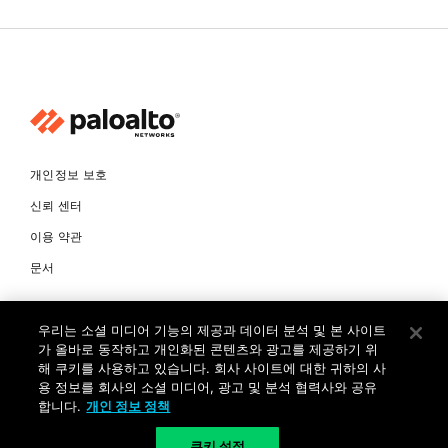
개인정보 보호
신뢰 센터
이용 약관
문서
© Copyright 2026 팔로알토네트웍스코리아 유한회사 Palo Alto
우리는 소셜 미디어 기능의 제공과 데이터 분석 및 본 사이트
Networks Korea, Ltd. All rights reserved. 여러 가지 상표에 대한
소유권은 각 소유자에게 있습니다. 사업자 등록번호: 120-87-72963.
가 올바로 동작하고 개인화된 콘텐츠와 광고를 제공하기 위
대표자 : 제프리찰스트루 서울특별시 서초구 서초대로74길 4, 1층 (삼성
해 쿠키를 사용하고 있습니다. 회사 사이트에 대한 귀하의 사
생명 서초타워) TEL: +82-2-568-4353
용 정보를 회사의 소셜 미디어, 광고 및 분석 협력사와 공유
합니다.
개인 정보 정책
KR
쿠키 설정