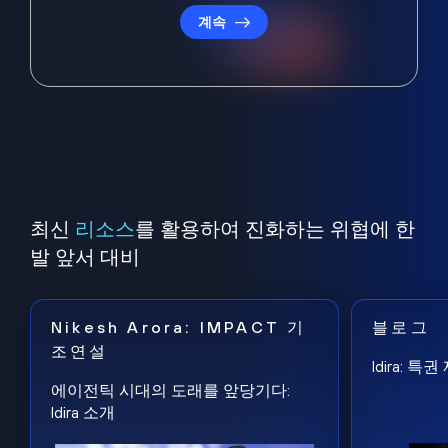
계속
최신
리소스
를 활용하여 진화하는 위협에 한
발 앞서 대비
Nikesh Arora: IMPACT 기
블로그
조연설
Idira: 
에이전틱 시대의 도래를 앞당기다:
Idira 소개