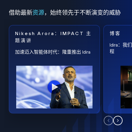
借助最新
资源
，始终领先于不断演变的威胁
Nikesh Arora：IMPACT 主
博客
题演讲
Idira
程
加速迈入智能体时代：隆重推出 Idira