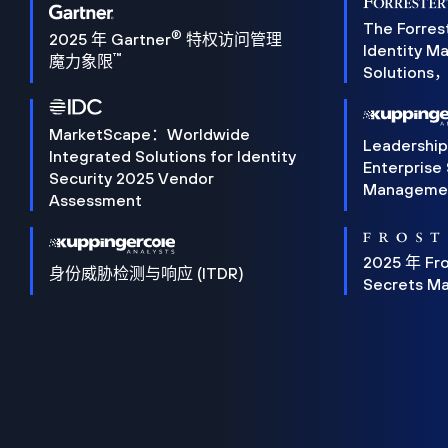
The Forres
®
2025 年 Gartner
特权访问管理
Identity 
™
魔力象限
Solution
MarketScape：Worldwide
Leadershi
Integrated Solutions for Identity
Enterprise
Security 2025 Vendor
Manageme
Assessment
2025 年 Fro
身份威胁检测与响应 (ITDR)
Secrets M