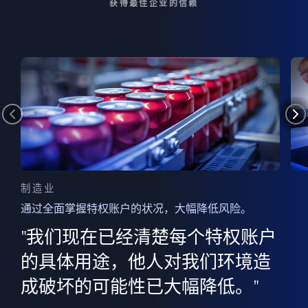
获得最佳企业的信赖
制造业
通过全面掌握特权账户的状况，大幅降低风险。
边
AI
"我们现在已经清楚每个特权账户
全意
的
”
的具体用途，他人对我们环境造
并
成破坏的可能性已大幅降低。"
范