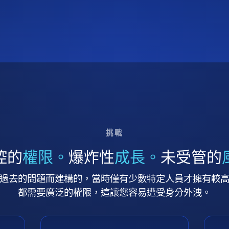
挑戰
控的
權限。
爆炸性
成長。
未受管的
過去的問題而建構的，當時僅有少數特定人員才擁有較
都需要廣泛的權限，這讓您容易遭受身分外洩。