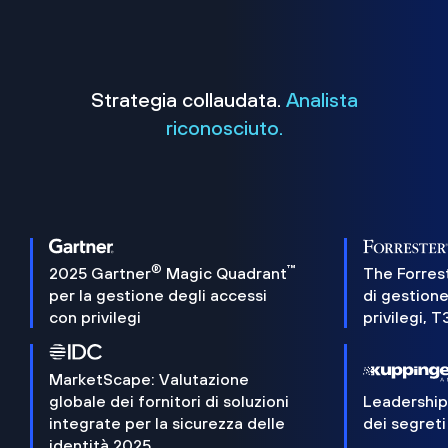
Strategia collaudata.
Analista
riconosciuto.
®
™
2025 Gartner
Magic Quadrant
The Forres
per la gestione degli accessi
di gestione
con privilegi
privilegi, 
MarketScape: Valutazione
globale dei fornitori di soluzioni
Leadershi
integrate per la sicurezza delle
dei segreti
identità 2025