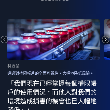
製造業
透過對權限帳戶的全面可視性，大幅地降低風險。
的
器
權限
「我們現在已經掌握每個權限帳
用
的
非
決
戶的使用情況，而他人對我們的
程
憑證
環境造成損害的機會也已大幅地
權