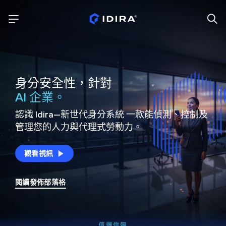
身分安全性，針對
AI 企業。
認識 Idira—新世代身分系統
一款能偵測、控制及
管理您的人力與代理式勞動力。
觀看視訊
閱讀發佈部落格
值得信賴