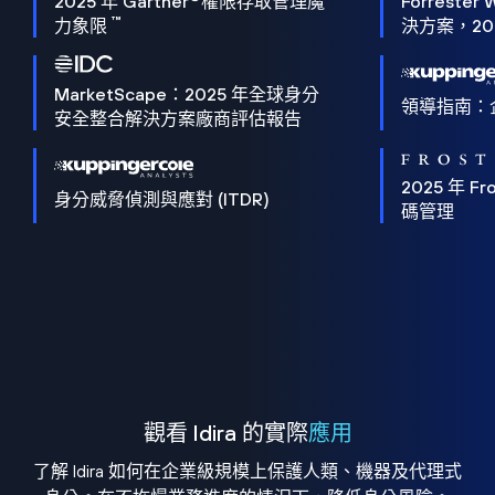
2025 年 Gartner
權限存取管理魔
Forrester 
™
力象限
決方案，202
MarketScape：2025 年全球身分
領導指南：
安全整合解決方案廠商評估報告
2025 年 Fro
身分威脅偵測與應對 (ITDR)
碼管理
觀看 Idira 的實際
應用
了解 Idira 如何在企業級規模上保護人類、機器及代理式