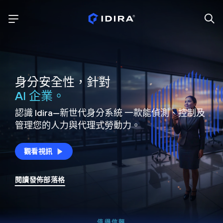
身分安全性，針對
AI 企業。
認識 Idira—新世代身分系統
一款能偵測、控制及
管理您的人力與代理式勞動力。
觀看視訊
閱讀發佈部落格
值得信賴