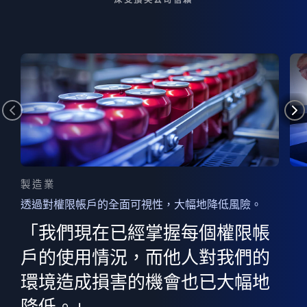
製造業
透過對權限帳戶的全面可視性，大幅地降低風險。
的
器
權限
「我們現在已經掌握每個權限帳
用
的
非
決
戶的使用情況，而他人對我們的
程
憑證
環境造成損害的機會也已大幅地
權