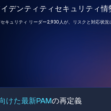
年アイデンティティセキュリティ情
びセキュリティ リーダー2,930人が、リスクと対応状
向けた最新PAM
の再定義