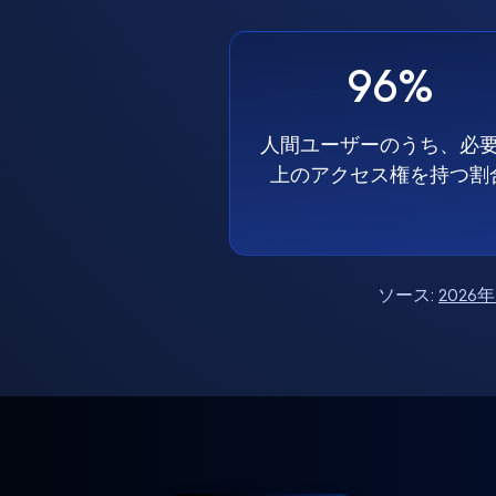
96%
人間ユーザーのうち、必
上のアクセス権を持つ割
ソース:
202