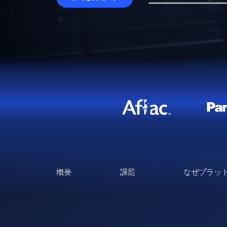
概要
課題
なぜプラッ