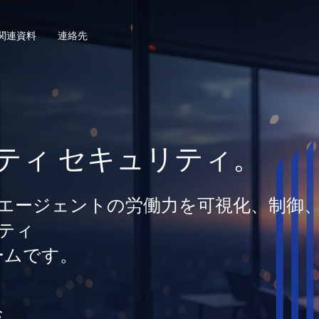
関連資料
連絡先
ティ セキュリティ。
間とエージェントの労働力を可視化、制御
ティ
ームです。
む