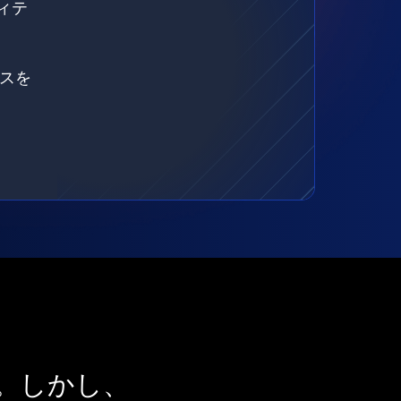
ィテ
ェスを
。しかし、