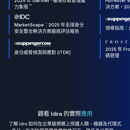
2025 年 Gartner
權限存取管理魔
Forrester 
™
力象限
決方案，202
MarketScape：2025 年全球身分
領導指南：
安全整合解決方案廠商評估報告
2025 年 Fro
身分威脅偵測與應對 (ITDR)
碼管理
觀看 Idira 的實際
應用
了解 Idira 如何在企業級規模上保護人類、機器及代理式