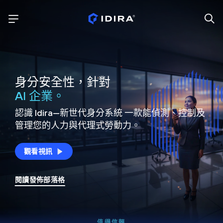
身分安全性，針對
AI 企業。
認識 Idira—新世代身分系統
一款能偵測、控制及
管理您的人力與代理式勞動力。
觀看視訊
閱讀發佈部落格
值得信賴