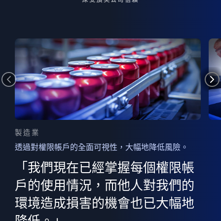
製造業
透過對權限帳戶的全面可視性，大幅地降低風險。
的
器
權限
「我們現在已經掌握每個權限帳
用
的
非
決
戶的使用情況，而他人對我們的
程
憑證
環境造成損害的機會也已大幅地
權