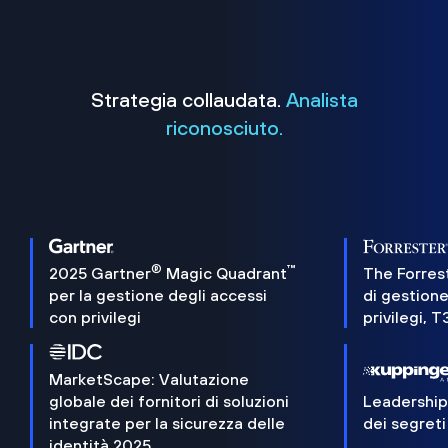
Strategia collaudata.
Analista
riconosciuto.
®
™
2025 Gartner
Magic Quadrant
The Forres
per la gestione degli accessi
di gestione
con privilegi
privilegi, 
MarketScape: Valutazione
globale dei fornitori di soluzioni
Leadershi
integrate per la sicurezza delle
dei segreti
identità 2025