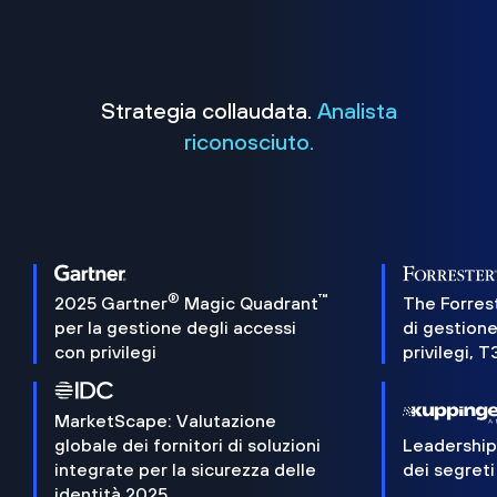
Strategia collaudata.
Analista
riconosciuto.
®
™
2025 Gartner
Magic Quadrant
The Forres
per la gestione degli accessi
di gestione
con privilegi
privilegi, 
MarketScape: Valutazione
globale dei fornitori di soluzioni
Leadershi
integrate per la sicurezza delle
dei segreti
identità 2025