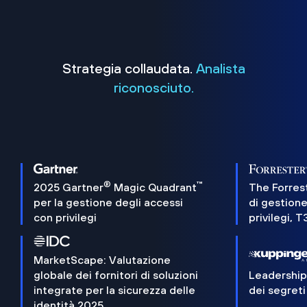
Strategia collaudata.
Analista
riconosciuto.
®
™
2025 Gartner
Magic Quadrant
The Forres
per la gestione degli accessi
di gestione
con privilegi
privilegi, 
MarketScape: Valutazione
globale dei fornitori di soluzioni
Leadershi
integrate per la sicurezza delle
dei segreti
identità 2025