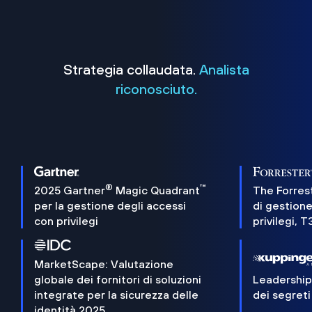
Strategia collaudata.
Analista
riconosciuto.
®
™
2025 Gartner
Magic Quadrant
The Forres
per la gestione degli accessi
di gestione
con privilegi
privilegi, 
MarketScape: Valutazione
globale dei fornitori di soluzioni
Leadershi
integrate per la sicurezza delle
dei segreti
identità 2025