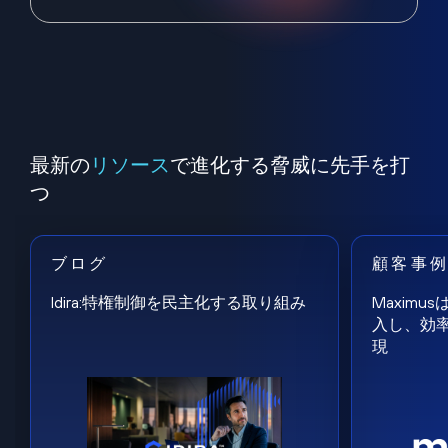
最新の
リソース
で進化する脅威に先手を打
つ
ブログ
顧客事
Idira:特権制御を民主化する取り組み
Maxim
入し、効
現