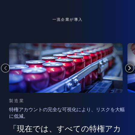
一流企業が導入
製造業
特権アカウントの完全な可視化により、リスクを大幅
に低減。
ン
フ
ー
「現在では、すべての特権アカ
ン