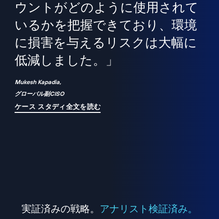
境
精
ら、
ウントがどのように使用されて
で
が
いるかを把握できており、環境
"
シ
に損害を与えるリスクは大幅に
は
低減しました。」
れ
Mukesh Kapadia,
グローバル副CISO
ケース スタディ全文を読む
実証済みの戦略。
アナリスト検証済み。