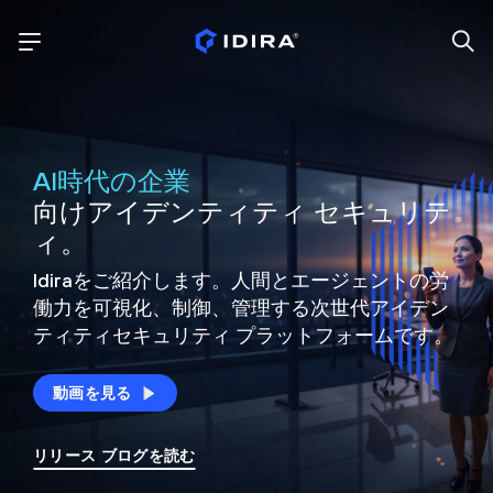
AI時代の企業
向けアイデンティティ セキュリテ
ィ。
Idiraをご紹介します。人間とエージェントの労
働力を可視化、制御、
管理する次世代アイデン
ティティ
セキュリティ プラットフォームです。
動画を見る
リリース ブログを読む