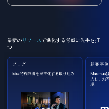
最新の
リソース
で進化する脅威に先手を打
つ
ブログ
顧客事
Idira:特権制御を民主化する取り組み
Maxim
入し、効
現