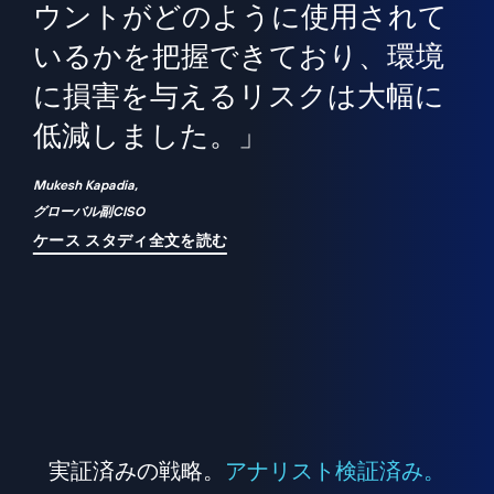
境
精
ら、
ウントがどのように使用されて
で
が
いるかを把握できており、環境
"
シ
に損害を与えるリスクは大幅に
は
低減しました。」
れ
Mukesh Kapadia,
グローバル副CISO
ケース スタディ全文を読む
実証済みの戦略。
アナリスト検証済み。