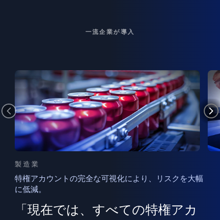
一流企業が導入
製造業
特権アカウントの完全な可視化により、リスクを大幅
に低減。
ン
フ
ー
「現在では、すべての特権アカ
ン