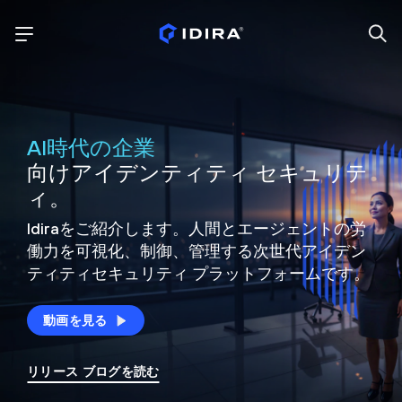
AI時代の企業
向けアイデンティティ セキュリテ
ィ。
Idiraをご紹介します。人間とエージェントの労
働力を可視化、制御、
管理する次世代アイデン
ティティ
セキュリティ プラットフォームです。
動画を見る
リリース ブログを読む