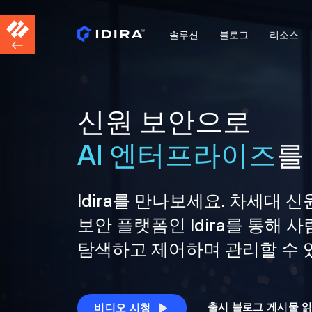
솔루션
블로그
리소스
신원 보안으로
AI 엔터프라이즈
를
Idira를 만나보세요. 차세대 신
보안 플랫폼인 Idira를 통해
탐색하고 제어하며 관리할 수 
출시 블로그 게시물 
비디오 시청