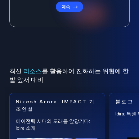
계속
최신
리소스
를 활용하여 진화하는 위협에 한
발 앞서 대비
Nikesh Arora: IMPACT 기
블로그
조연설
Idira: 
에이전틱 시대의 도래를 앞당기다:
Idira 소개