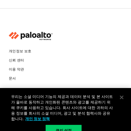
개인정보 보호
신뢰 센터
이용 약관
문서
© Copyright 2026 팔로알토네트웍스코리아 유한회사 Palo Alto
우리는 소셜 미디어 기능의 제공과 데이터 분석 및 본 사이트
Networks Korea, Ltd. All rights reserved. 여러 가지 상표에 대한
소유권은 각 소유자에게 있습니다. 사업자 등록번호: 120-87-72963.
가 올바로 동작하고 개인화된 콘텐츠와 광고를 제공하기 위
대표자 : 제프리찰스트루 서울특별시 서초구 서초대로74길 4, 1층 (삼성
해 쿠키를 사용하고 있습니다. 회사 사이트에 대한 귀하의 사
생명 서초타워) TEL: +82-2-568-4353
용 정보를 회사의 소셜 미디어, 광고 및 분석 협력사와 공유
합니다.
개인 정보 정책
KR
쿠키 설정