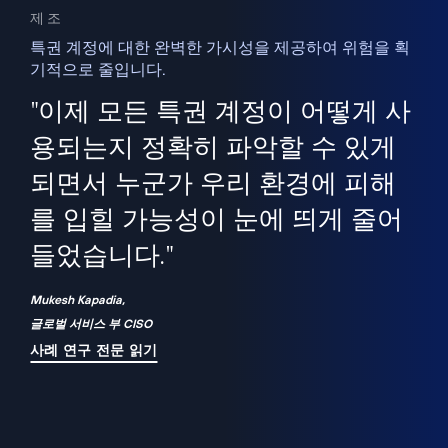
제조
특권 계정에 대한 완벽한 가시성을 제공하여 위험을 획
기적으로 줄입니다.
을
새
사용
"이제 모든 특권 계정이 어떻게 사
을
지
사
용되는지 정확히 파악할 수 있게
세
되면서 누군가 우리 환경에 피해
 이
를 입힐 가능성이 눈에 띄게 줄어
기
들었습니다."
화
Mukesh Kapadia,
글로벌 서비스 부 CISO
사례 연구 전문 읽기