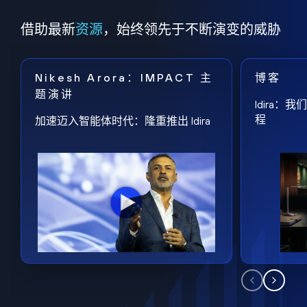
借助最新
资源
，始终领先于不断演变的威胁
Nikesh Arora：IMPACT 主
博客
题演讲
Idira
程
加速迈入智能体时代：隆重推出 Idira