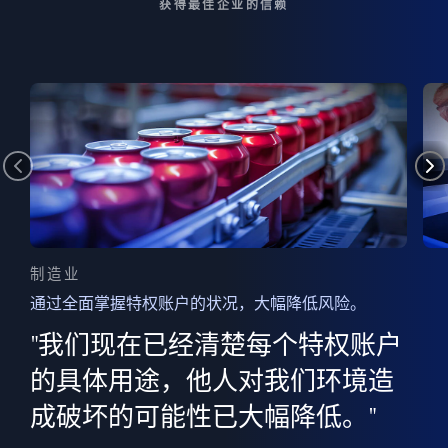
获得最佳企业的信赖
制造业
通过全面掌握特权账户的状况，大幅降低风险。
边
AI
"我们现在已经清楚每个特权账户
全意
的
”
的具体用途，他人对我们环境造
并
成破坏的可能性已大幅降低。"
范