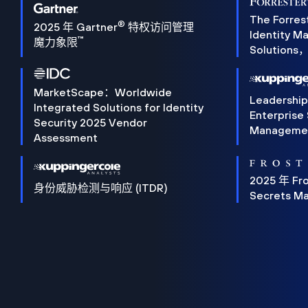
The Forres
®
2025 年 Gartner
特权访问管理
Identity 
™
魔力象限
Solution
MarketScape：Worldwide
Leadershi
Integrated Solutions for Identity
Enterprise
Security 2025 Vendor
Manageme
Assessment
2025 年 Fro
身份威胁检测与响应 (ITDR)
Secrets M