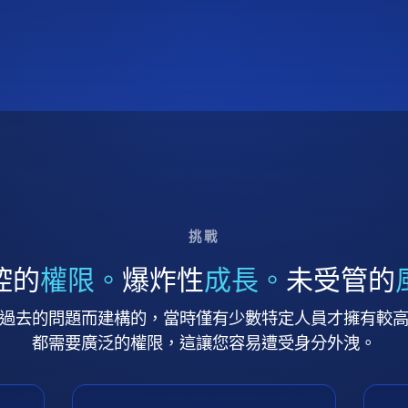
挑戰
控的
權限。
爆炸性
成長。
未受管的
過去的問題而建構的，當時僅有少數特定人員才擁有較
都需要廣泛的權限，這讓您容易遭受身分外洩。