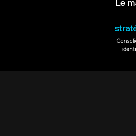
Le m
strat
Consoli
ident