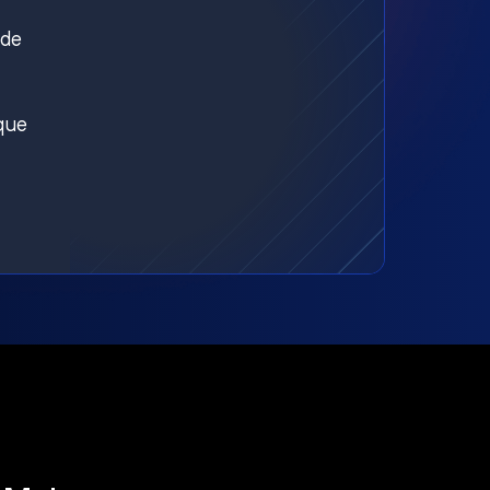
nde
aque