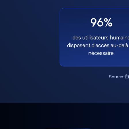
96%
des utilisateurs humain
disposent d’accès au-delà
nécessaire.
Source:
É