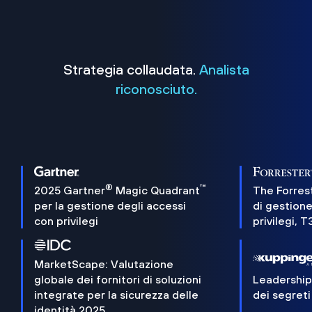
Strategia collaudata.
Analista
riconosciuto.
®
™
2025 Gartner
Magic Quadrant
The Forres
per la gestione degli accessi
di gestione
con privilegi
privilegi, 
MarketScape: Valutazione
globale dei fornitori di soluzioni
Leadershi
integrate per la sicurezza delle
dei segreti
identità 2025