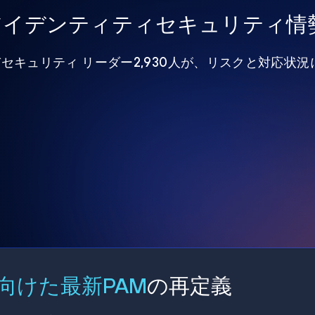
年アイデンティティセキュリティ情
びセキュリティ リーダー2,930人が、リスクと対応状
向けた最新PAM
の再定義