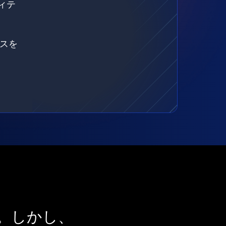
ィテ
ェスを
。しかし、