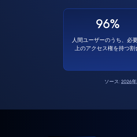
96%
人間ユーザーのうち、必
上のアクセス権を持つ割
ソース:
202