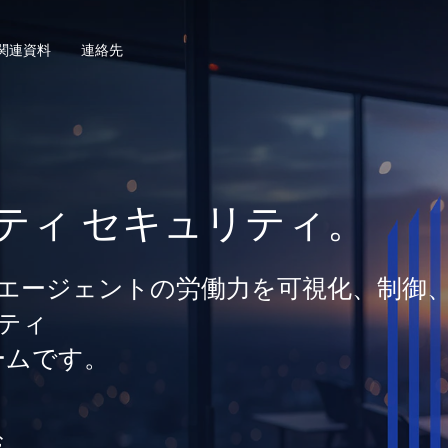
関連資料
連絡先
ティ セキュリティ。
間とエージェントの労働力を可視化、制御
ティ
ームです。
む