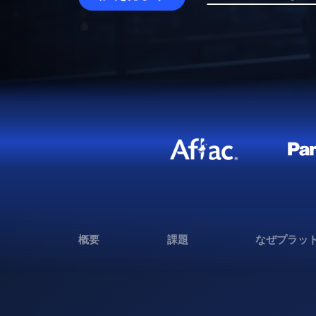
概要
課題
なぜプラッ