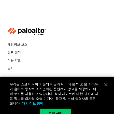
개인정보 보호
신뢰 센터
이용 약관
문서
© Copyright 2026 팔로알토네트웍스코리아 유한회사 Palo Alto
우리는 소셜 미디어 기능의 제공과 데이터 분석 및 본 사이트
Networks Korea, Ltd. All rights reserved. 여러 가지 상표에 대한
소유권은 각 소유자에게 있습니다. 사업자 등록번호: 120-87-72963.
가 올바로 동작하고 개인화된 콘텐츠와 광고를 제공하기 위
대표자 : 제프리찰스트루 서울특별시 서초구 서초대로74길 4, 1층 (삼성
해 쿠키를 사용하고 있습니다. 회사 사이트에 대한 귀하의 사
생명 서초타워) TEL: +82-2-568-4353
용 정보를 회사의 소셜 미디어, 광고 및 분석 협력사와 공유
합니다.
개인 정보 정책
KR
쿠키 설정