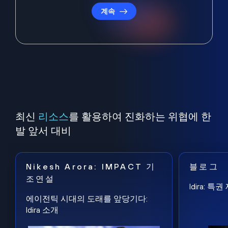
계속
최신
리소스
를 활용하여 진화하는 위협에 한
발 앞서 대비
Nikesh Arora: IMPACT 기
블로그
조연설
Idira: 
에이전틱 시대의 도래를 앞당기다:
Idira 소개