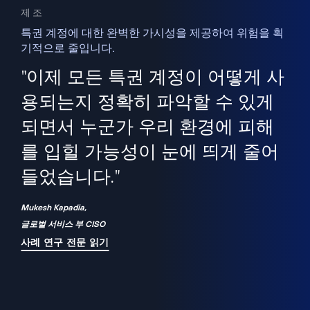
제조
특권 계정에 대한 완벽한 가시성을 제공하여 위험을 획
기적으로 줄입니다.
을
새
사용
"이제 모든 특권 계정이 어떻게 사
을
지
사
용되는지 정확히 파악할 수 있게
세
되면서 누군가 우리 환경에 피해
 이
를 입힐 가능성이 눈에 띄게 줄어
기
들었습니다."
화
Mukesh Kapadia,
글로벌 서비스 부 CISO
사례 연구 전문 읽기