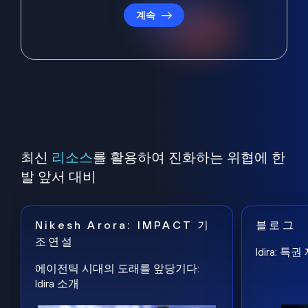
계속
최신
리소스
를 활용하여 진화하는 위협에 한
발 앞서 대비
Nikesh Arora: IMPACT 기
블로그
조연설
Idira: 
에이전틱 시대의 도래를 앞당기다:
Idira 소개