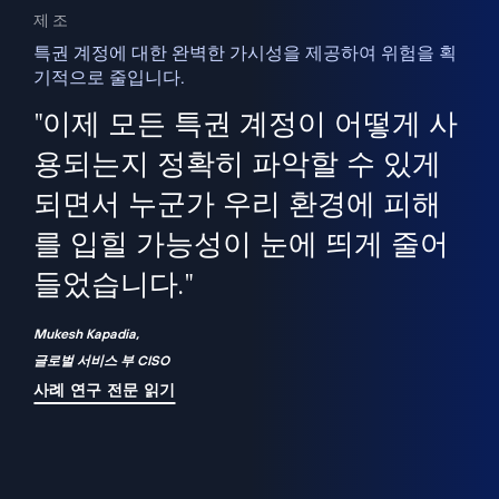
제조
특권 계정에 대한 완벽한 가시성을 제공하여 위험을 획
기적으로 줄입니다.
을
새
사용
"이제 모든 특권 계정이 어떻게 사
을
지
사
용되는지 정확히 파악할 수 있게
세
되면서 누군가 우리 환경에 피해
 이
를 입힐 가능성이 눈에 띄게 줄어
기
들었습니다."
화
Mukesh Kapadia,
글로벌 서비스 부 CISO
사례 연구 전문 읽기