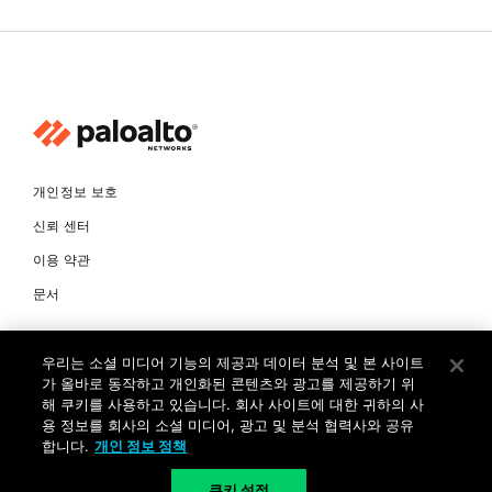
개인정보 보호
신뢰 센터
이용 약관
문서
© Copyright 2026 팔로알토네트웍스코리아 유한회사 Palo Alto
우리는 소셜 미디어 기능의 제공과 데이터 분석 및 본 사이트
Networks Korea, Ltd. All rights reserved. 여러 가지 상표에 대한
소유권은 각 소유자에게 있습니다. 사업자 등록번호: 120-87-72963.
가 올바로 동작하고 개인화된 콘텐츠와 광고를 제공하기 위
대표자 : 제프리찰스트루 서울특별시 서초구 서초대로74길 4, 1층 (삼성
해 쿠키를 사용하고 있습니다. 회사 사이트에 대한 귀하의 사
생명 서초타워) TEL: +82-2-568-4353
용 정보를 회사의 소셜 미디어, 광고 및 분석 협력사와 공유
합니다.
개인 정보 정책
KR
쿠키 설정