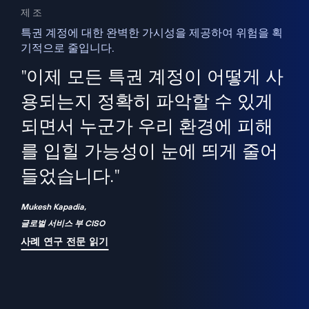
제조
특권 계정에 대한 완벽한 가시성을 제공하여 위험을 획
기적으로 줄입니다.
을
새
사용
"이제 모든 특권 계정이 어떻게 사
을
지
사
용되는지 정확히 파악할 수 있게
세
되면서 누군가 우리 환경에 피해
 이
를 입힐 가능성이 눈에 띄게 줄어
기
들었습니다."
화
Mukesh Kapadia,
글로벌 서비스 부 CISO
사례 연구 전문 읽기