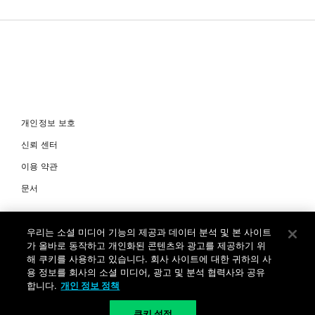
개인정보 보호
신뢰 센터
이용 약관
문서
© Copyright 2026 팔로알토네트웍스코리아 유한회사 Palo Alto
우리는 소셜 미디어 기능의 제공과 데이터 분석 및 본 사이트
Networks Korea, Ltd. All rights reserved. 여러 가지 상표에 대한
소유권은 각 소유자에게 있습니다. 사업자 등록번호: 120-87-72963.
가 올바로 동작하고 개인화된 콘텐츠와 광고를 제공하기 위
대표자 : 제프리찰스트루 서울특별시 서초구 서초대로74길 4, 1층 (삼성
해 쿠키를 사용하고 있습니다. 회사 사이트에 대한 귀하의 사
생명 서초타워) TEL: +82-2-568-4353
용 정보를 회사의 소셜 미디어, 광고 및 분석 협력사와 공유
합니다.
개인 정보 정책
KR
쿠키 설정