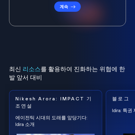
계속
최신
리소스
를 활용하여 진화하는 위협에 한
발 앞서 대비
Nikesh Arora: IMPACT 기
블로그
조연설
Idira: 
에이전틱 시대의 도래를 앞당기다:
Idira 소개