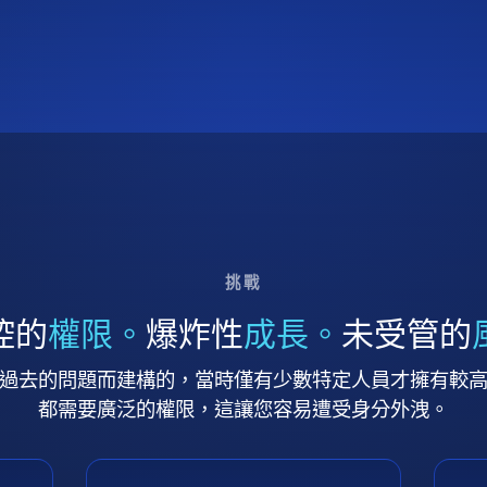
挑戰
控的
權限。
爆炸性
成長。
未受管的
過去的問題而建構的，當時僅有少數特定人員才擁有較
都需要廣泛的權限，這讓您容易遭受身分外洩。