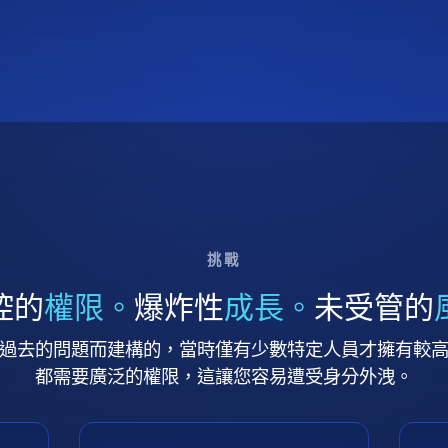
挑戰
控的
權限。
爆炸性
成長。
未受管的
過去的問題而建構的，當時僅有少數特定人員才擁有較
都需要廣泛的權限，這讓您容易遭受身分外洩。