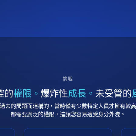
挑戰
控的
權限。
爆炸性
成長。
未受管的
過去的問題而建構的，當時僅有少數特定人員才擁有較
都需要廣泛的權限，這讓您容易遭受身分外洩。