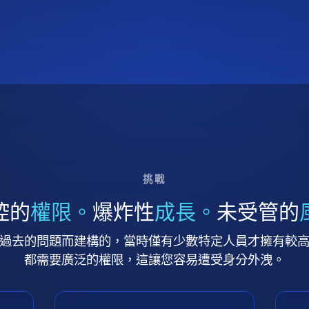
挑戰
控的
權限。
爆炸性
成長。
未受管的
過去的問題而建構的，當時僅有少數特定人員才擁有較
都需要廣泛的權限，這讓您容易遭受身分外洩。