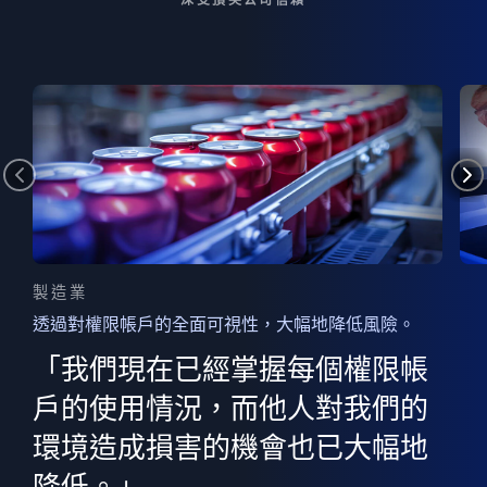
製造業
透過對權限帳戶的全面可視性，大幅地降低風險。
的
器
權限
「我們現在已經掌握每個權限帳
用
的
非
決
戶的使用情況，而他人對我們的
程
憑證
環境造成損害的機會也已大幅地
權