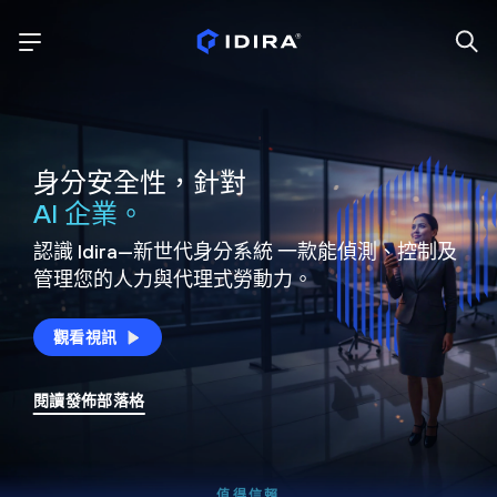
身分安全性，針對
AI 企業。
認識 Idira—新世代身分系統
一款能偵測、控制及
管理您的人力與代理式勞動力。
觀看視訊
閱讀發佈部落格
值得信賴