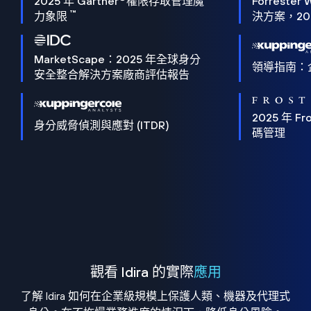
2025 年 Gartner
權限存取管理魔
Forrester 
™
力象限
決方案，202
MarketScape：2025 年全球身分
領導指南：
安全整合解決方案廠商評估報告
2025 年 Fro
身分威脅偵測與應對 (ITDR)
碼管理
觀看 Idira 的實際
應用
了解 Idira 如何在企業級規模上保護人類、機器及代理式