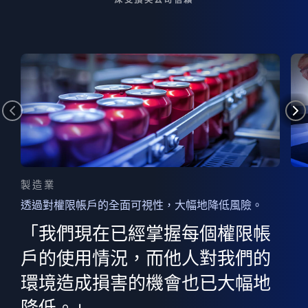
製造業
透過對權限帳戶的全面可視性，大幅地降低風險。
的
器
權限
「我們現在已經掌握每個權限帳
用
的
非
決
戶的使用情況，而他人對我們的
程
憑證
環境造成損害的機會也已大幅地
權