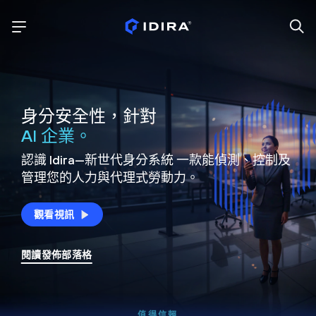
身分安全性，針對
AI 企業。
認識 Idira—新世代身分系統
一款能偵測、控制及
管理您的人力與代理式勞動力。
觀看視訊
閱讀發佈部落格
值得信賴