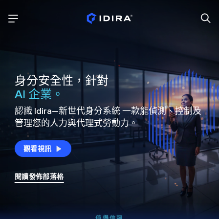
身分安全性，針對
AI 企業。
認識 Idira—新世代身分系統
一款能偵測、控制及
管理您的人力與代理式勞動力。
觀看視訊
閱讀發佈部落格
值得信賴