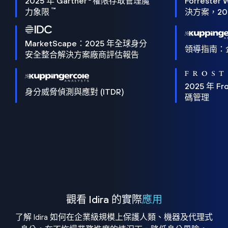
2025 年 Gartner
權限存取管理魔
Forrester 
™
力象限
決方案，202
MarketScape：2025 年全球身分
領導指南：
安全整合解決方案廠商評估報告
2025 年 Fro
身分威脅偵測與應對 (ITDR)
碼管理
觀看 Idira 的實際
應用
了解 Idira 如何在企業級規模上保護人類、機器及代理式