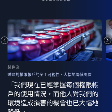
製造業
透過對權限帳戶的全面可視性，大幅地降低風險。
的
器
權限
「我們現在已經掌握每個權限帳
用
的
非
決
戶的使用情況，而他人對我們的
程
憑證
環境造成損害的機會也已大幅地
權