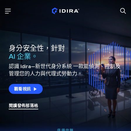
身分安全性，針對
AI 企業。
認識 Idira—新世代身分系統
一款能偵測、控制及
管理您的人力與代理式勞動力。
觀看視訊
閱讀發佈部落格
值得信賴