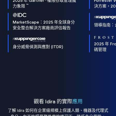
2025 年 Gartner
權限存取管理魔
Forrester 
™
力象限
決方案，202
MarketScape：2025 年全球身分
領導指南：
安全整合解決方案廠商評估報告
2025 年 Fro
身分威脅偵測與應對 (ITDR)
碼管理
觀看 Idira 的實際
應用
了解 Idira 如何在企業級規模上保護人類、機器及代理式