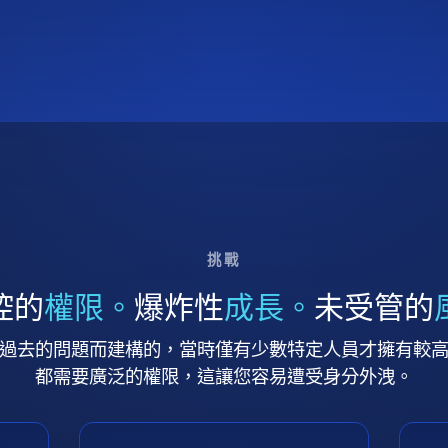
挑戰
控的
權限。
爆炸性
成長。
未受管的
過去的問題而建構的，當時僅有少數特定人員才擁有較
都需要廣泛的權限，這讓您容易遭受身分外洩。