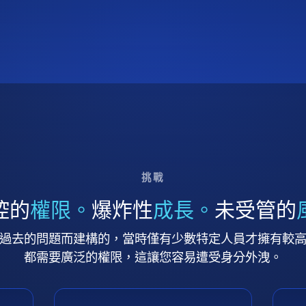
挑戰
控的
權限。
爆炸性
成長。
未受管的
過去的問題而建構的，當時僅有少數特定人員才擁有較
都需要廣泛的權限，這讓您容易遭受身分外洩。