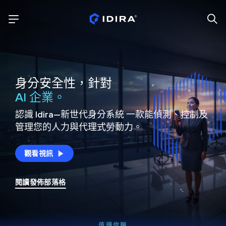
身分安全性，針對
AI 企業。
認識 Idira—新世代身分系統
一款能偵測、控制及
管理您的人力與代理式勞動力。
觀看視訊
閱讀發佈部落格
值得信賴