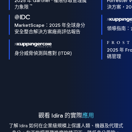
2025 年 Gartner
權限存取管理魔
Forrester 
™
力象限
決方案，202
MarketScape：2025 年全球身分
領導指南：
安全整合解決方案廠商評估報告
2025 年 Fro
身分威脅偵測與應對 (ITDR)
碼管理
觀看 Idira 的實際
應用
了解 Idira 如何在企業級規模上保護人類、機器及代理式