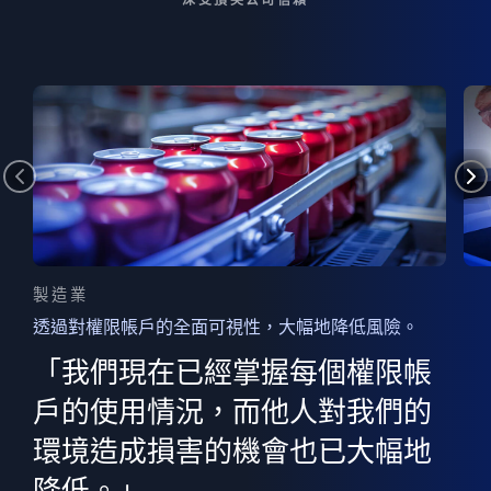
製造業
透過對權限帳戶的全面可視性，大幅地降低風險。
的
器
權限
「我們現在已經掌握每個權限帳
用
的
非
決
戶的使用情況，而他人對我們的
程
憑證
環境造成損害的機會也已大幅地
權