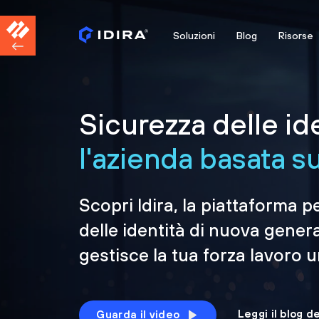
Soluzioni
Blog
Risorse
Sicurezza delle id
l'azienda basata sul
Scopri Idira, la piattaforma p
delle identità di nuova gener
gestisce la tua forza lavoro 
Leggi il blog d
Guarda il video