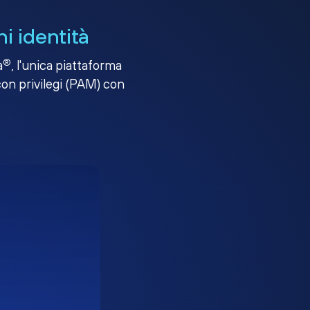
i identità
®
a
, l'unica piattaforma
con privilegi (PAM) con