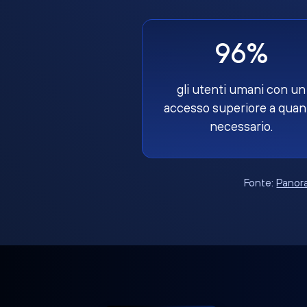
96%
gli utenti umani con un
accesso superiore a quan
necessario.
Fonte:
Panora