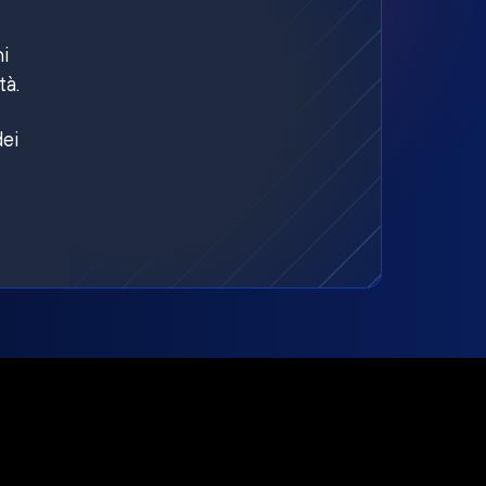
ni
tà.
dei