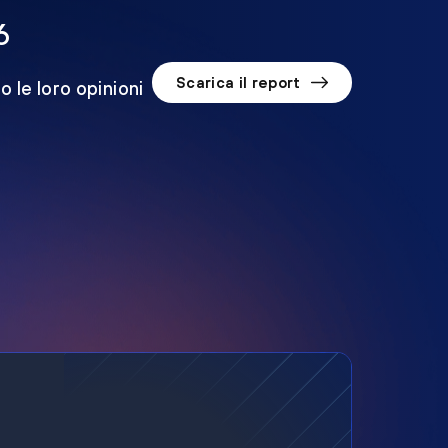
6
Scarica il report
o le loro opinioni