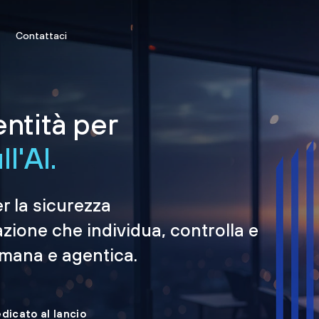
Contattaci
entità per
l'AI.
er la sicurezza
azione che individua, controlla e
umana e agentica.
edicato al lancio