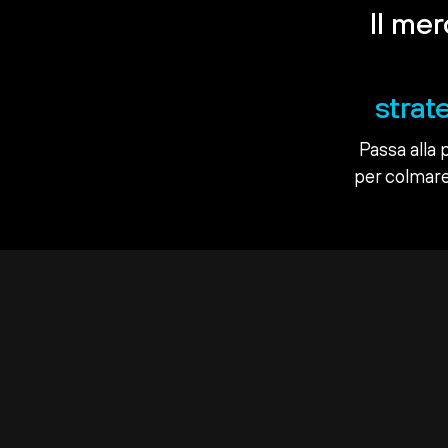
Il me
strat
Passa alla 
per colmare 