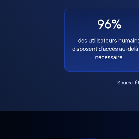
96%
des utilisateurs humain
disposent d’accès au-delà
nécessaire.
Source:
É