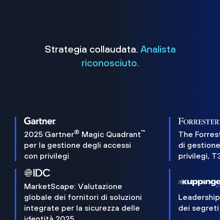
Strategia collaudata.
Analista
riconosciuto.
®
™
2025 Gartner
Magic Quadrant
The Forres
per la gestione degli accessi
di gestione
con privilegi
privilegi, 
MarketScape: Valutazione
globale dei fornitori di soluzioni
Leadershi
integrate per la sicurezza delle
dei segreti
identità 2025