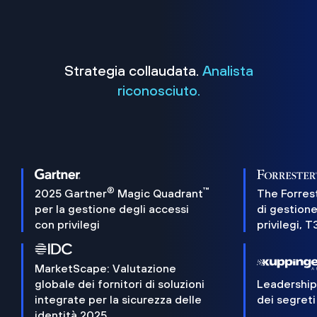
Strategia collaudata.
Analista
riconosciuto.
®
™
2025 Gartner
Magic Quadrant
The Forres
per la gestione degli accessi
di gestione
con privilegi
privilegi, 
MarketScape: Valutazione
globale dei fornitori di soluzioni
Leadershi
integrate per la sicurezza delle
dei segreti
identità 2025