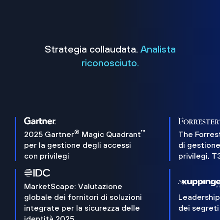
Strategia collaudata.
Analista
riconosciuto.
®
™
2025 Gartner
Magic Quadrant
The Forres
per la gestione degli accessi
di gestione
con privilegi
privilegi, 
MarketScape: Valutazione
globale dei fornitori di soluzioni
Leadershi
integrate per la sicurezza delle
dei segreti
identità 2025