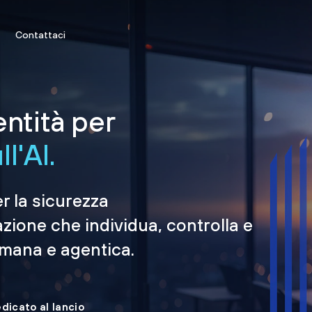
Contattaci
entità per
l'AI.
er la sicurezza
azione che individua, controlla e
umana e agentica.
edicato al lancio