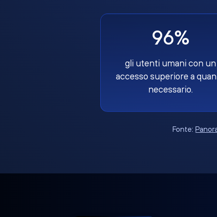
96%
gli utenti umani con un
accesso superiore a quan
necessario.
Fonte:
Panora