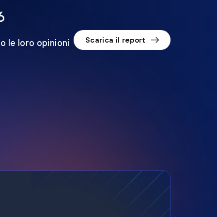
6
Scarica il report
o le loro opinioni