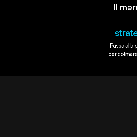
Il me
strat
Passa alla 
per colmare 