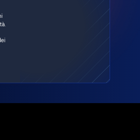
ni
tà.
dei