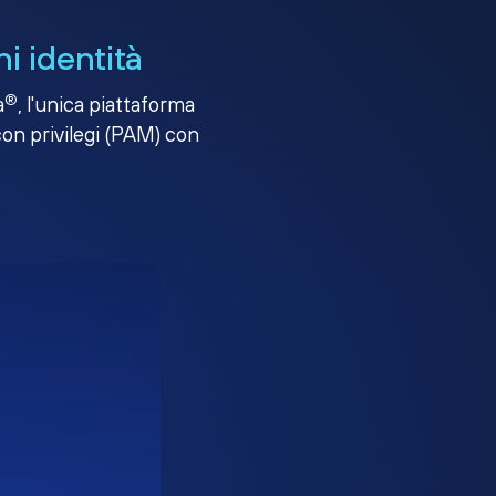
i identità
®
a
, l'unica piattaforma
con privilegi (PAM) con