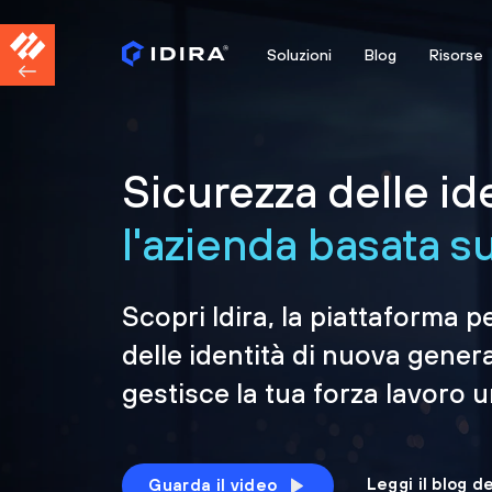
Soluzioni
Blog
Risorse
Sicurezza delle id
l'azienda basata sul
Scopri Idira, la piattaforma p
delle identità di nuova gener
gestisce la tua forza lavoro 
Leggi il blog d
Guarda il video